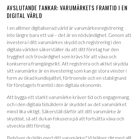
AVSLUTANDE TANKAR: VARUMÄRKETS FRAMTID I EN
DIGITAL VÄRLD
I en alltmer digitaliserad värld är varumärkesregistrering
inte längre bara ett val – det är en nödvändighet. Genom att
investera i ditt varumärkes skydd och registrering i den
digitala världen säkerställer du att ditt företag har den
trygghet och trovärdighet som krävs för att växa och
konkurrera framgångsrikt. Att registrera och aktivt skydda
sitt varumärke är en investering som kan ge stora vinster i
form av ökad kundlojalitet, förtroende och en stabil grund
för företagets framtid i den digitala ekonomin.
Att bygga ett starkt varumärke kräver tid och engagemang,
och i den digitala tidsåldern är skyddet av det varumärket
minst lika viktigt. Säkerställ därför att ditt varumärke är
skyddat, så att du kan fokusera på att fortsätta växa och
utveckla ditt företag.
Behöver du hjälp med ditt
varumärke
? Vi hjälper dig med allt