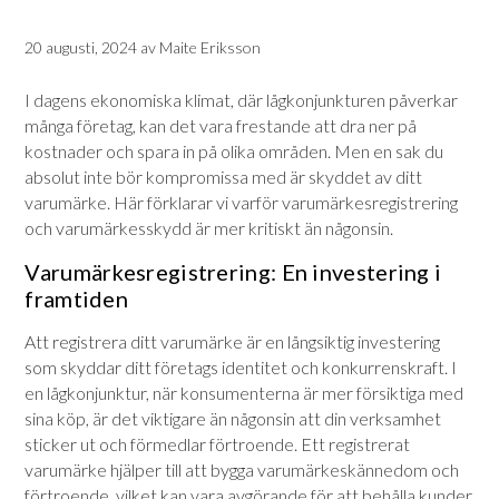
20 augusti, 2024
av
Maite Eriksson
I dagens ekonomiska klimat, där lågkonjunkturen påverkar
många företag, kan det vara frestande att dra ner på
kostnader och spara in på olika områden. Men en sak du
absolut inte bör kompromissa med är skyddet av ditt
varumärke. Här förklarar vi varför varumärkesregistrering
och varumärkesskydd är mer kritiskt än någonsin.
Varumärkesregistrering: En investering i
framtiden
Att registrera ditt varumärke är en långsiktig investering
som skyddar ditt företags identitet och konkurrenskraft. I
en lågkonjunktur, när konsumenterna är mer försiktiga med
sina köp, är det viktigare än någonsin att din verksamhet
sticker ut och förmedlar förtroende. Ett registrerat
varumärke hjälper till att bygga varumärkeskännedom och
förtroende, vilket kan vara avgörande för att behålla kunder