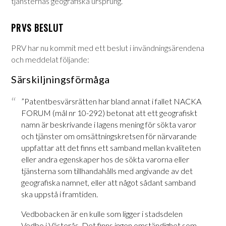
tjänsternas geografiska ursprung.
PRVS BESLUT
PRV har nu kommit med ett beslut i invändningsärendena
och meddelat följande:
Särskiljningsförmåga
”Patentbesvärsrätten har bland annat i fallet NACKA
FORUM (mål nr 10-292) betonat att ett geografiskt
namn är beskrivande i lagens mening för sökta varor
och tjänster om omsättningskretsen för närvarande
uppfattar att det finns ett samband mellan kvaliteten
eller andra egenskaper hos de sökta varorna eller
tjänsterna som tillhandahålls med angivande av det
geografiska namnet, eller att något sådant samband
ska uppstå i framtiden.
Vedbobacken är en kulle som ligger i stadsdelen
Vedbo i Västerås. Det finns ingen omständighet som