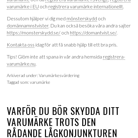
varumärke i EU
och
registrera varumärke internationellt
.
Dessutom hjälper vi dig med
mönsterskydd
och
domännamnstvister
. Du kan också besöka våra andra sajter
https://monsterskydd.se/
och
https://domantvist.se/
.
Kontakta oss
idag för att få snabb hjälp till ett bra pris.
Tips! Glöm inte att spana in vår andra hemsida
registrera-
varumärke.nu
.
Arkiverad under:
Varumärkesvärdering
Taggad som:
varumärke
VARFÖR DU BÖR SKYDDA DITT
VARUMÄRKE TROTS DEN
RÅDANDE LÅGKONJUNKTUREN