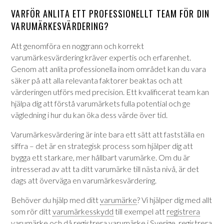
VARFÖR ANLITA ETT PROFESSIONELLT TEAM FÖR DIN
VARUMÄRKESVÄRDERING?
Att genomföra en noggrann och korrekt
varumärkesvärdering kräver expertis och erfarenhet.
Genom att anlita professionella inom området kan du vara
säker på att alla relevanta faktorer beaktas och att
värderingen utförs med precision. Ett kvalificerat team kan
hjälpa dig att förstå varumärkets fulla potential och ge
vägledning i hur du kan öka dess värde över tid.
Varumärkesvärdering är inte bara ett sätt att fastställa en
siffra – det är en strategisk process som hjälper dig att
bygga ett starkare, mer hållbart varumärke. Om du är
intresserad av att ta ditt varumärke till nästa nivå, är det
dags att överväga en varumärkesvärdering.
Behöver du hjälp med ditt
varumärke
? Vi hjälper dig med allt
som rör ditt
varumärkesskydd
till exempel att
registrera
varumärke
och då
registrera varumärke i Sverige
,
registrera