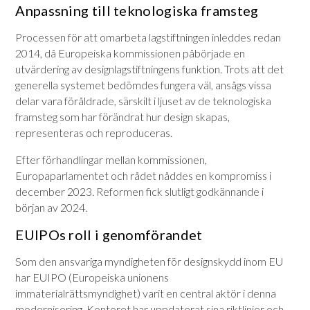
Anpassning till teknologiska framsteg
Processen för att omarbeta lagstiftningen inleddes redan
2014, då Europeiska kommissionen påbörjade en
utvärdering av designlagstiftningens funktion. Trots att det
generella systemet bedömdes fungera väl, ansågs vissa
delar vara föråldrade, särskilt i ljuset av de teknologiska
framsteg som har förändrat hur design skapas,
representeras och reproduceras.
Efter förhandlingar mellan kommissionen,
Europaparlamentet och rådet nåddes en kompromiss i
december 2023. Reformen fick slutligt godkännande i
början av 2024.
EUIPOs roll i genomförandet
Som den ansvariga myndigheten för designskydd inom EU
har EUIPO (Europeiska unionens
immaterialrättsmyndighet) varit en central aktör i denna
modernisering. Kontoret har uppdaterat sina riktlinjer och