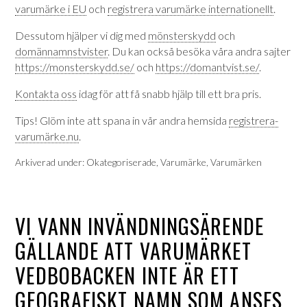
varumärke i EU
och
registrera varumärke internationellt
.
Dessutom hjälper vi dig med
mönsterskydd
och
domännamnstvister
. Du kan också besöka våra andra sajter
https://monsterskydd.se/
och
https://domantvist.se/
.
Kontakta oss
idag för att få snabb hjälp till ett bra pris.
Tips! Glöm inte att spana in vår andra hemsida
registrera-
varumärke.nu
.
Arkiverad under:
Okategoriserade
,
Varumärke
,
Varumärken
VI VANN INVÄNDNINGSÄRENDE
GÄLLANDE ATT VARUMÄRKET
VEDBOBACKEN INTE ÄR ETT
GEOGRAFISKT NAMN SOM ANSES