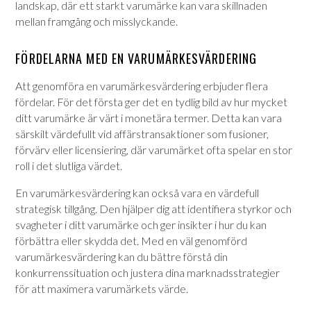
landskap, där ett starkt varumärke kan vara skillnaden
mellan framgång och misslyckande.
FÖRDELARNA MED EN VARUMÄRKESVÄRDERING
Att genomföra en varumärkesvärdering erbjuder flera
fördelar. För det första ger det en tydlig bild av hur mycket
ditt varumärke är värt i monetära termer. Detta kan vara
särskilt värdefullt vid affärstransaktioner som fusioner,
förvärv eller licensiering, där varumärket ofta spelar en stor
roll i det slutliga värdet.
En varumärkesvärdering kan också vara en värdefull
strategisk tillgång. Den hjälper dig att identifiera styrkor och
svagheter i ditt varumärke och ger insikter i hur du kan
förbättra eller skydda det. Med en väl genomförd
varumärkesvärdering kan du bättre förstå din
konkurrenssituation och justera dina marknadsstrategier
för att maximera varumärkets värde.