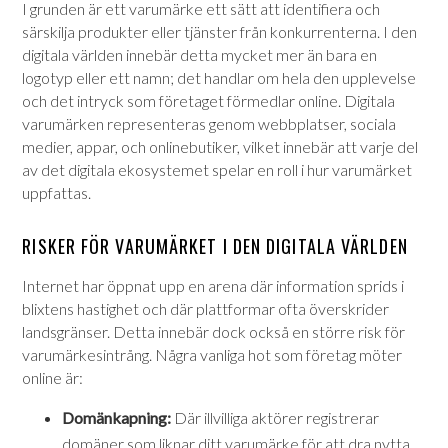
I grunden är ett varumärke ett sätt att identifiera och
särskilja produkter eller tjänster från konkurrenterna. I den
digitala världen innebär detta mycket mer än bara en
logotyp eller ett namn; det handlar om hela den upplevelse
och det intryck som företaget förmedlar online. Digitala
varumärken representeras genom webbplatser, sociala
medier, appar, och onlinebutiker, vilket innebär att varje del
av det digitala ekosystemet spelar en roll i hur varumärket
uppfattas.
RISKER FÖR VARUMÄRKET I DEN DIGITALA VÄRLDEN
Internet har öppnat upp en arena där information sprids i
blixtens hastighet och där plattformar ofta överskrider
landsgränser. Detta innebär dock också en större risk för
varumärkesintrång. Några vanliga hot som företag möter
online är:
Domänkapning:
Där illvilliga aktörer registrerar
domäner som liknar ditt varumärke för att dra nytta