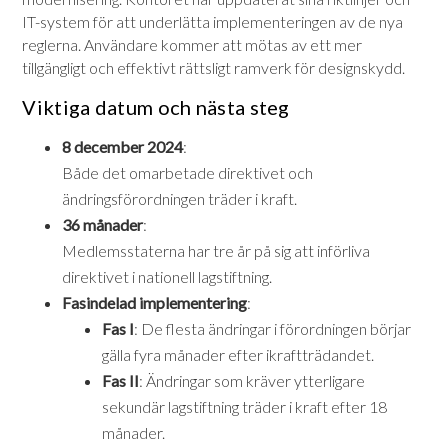
IT-system för att underlätta implementeringen av de nya
reglerna. Användare kommer att mötas av ett mer
tillgängligt och effektivt rättsligt ramverk för designskydd.
Viktiga datum och nästa steg
8 december 2024
:
Både det omarbetade direktivet och
ändringsförordningen träder i kraft.
36 månader
:
Medlemsstaterna har tre år på sig att införliva
direktivet i nationell lagstiftning.
Fasindelad implementering
:
Fas I
: De flesta ändringar i förordningen börjar
gälla fyra månader efter ikraftträdandet.
Fas II
: Ändringar som kräver ytterligare
sekundär lagstiftning träder i kraft efter 18
månader.