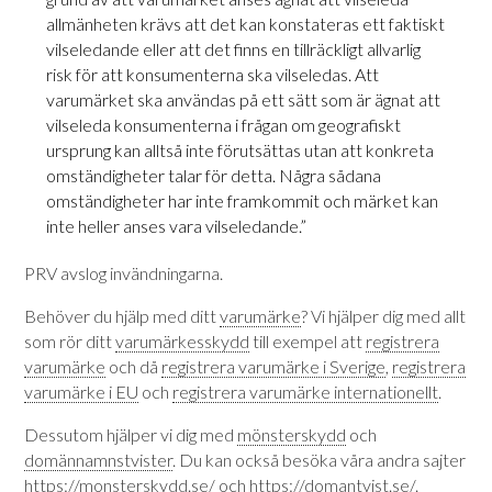
allmänheten krävs att det kan konstateras ett faktiskt
vilseledande eller att det finns en tillräckligt allvarlig
risk för att konsumenterna ska vilseledas. Att
varumärket ska användas på ett sätt som är ägnat att
vilseleda konsumenterna i frågan om geografiskt
ursprung kan alltså inte förutsättas utan att konkreta
omständigheter talar för detta. Några sådana
omständigheter har inte framkommit och märket kan
inte heller anses vara vilseledande.”
PRV avslog invändningarna.
Behöver du hjälp med ditt
varumärke
? Vi hjälper dig med allt
som rör ditt
varumärkesskydd
till exempel att
registrera
varumärke
och då
registrera varumärke i Sverige
,
registrera
varumärke i EU
och
registrera varumärke internationellt
.
Dessutom hjälper vi dig med
mönsterskydd
och
domännamnstvister
. Du kan också besöka våra andra sajter
https://monsterskydd.se/
och
https://domantvist.se/
.