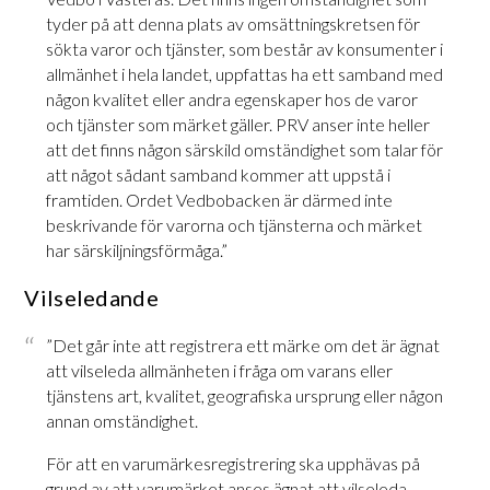
tyder på att denna plats av omsättningskretsen för
sökta varor och tjänster, som består av konsumenter i
allmänhet i hela landet, uppfattas ha ett samband med
någon kvalitet eller andra egenskaper hos de varor
och tjänster som märket gäller. PRV anser inte heller
att det finns någon särskild omständighet som talar för
att något sådant samband kommer att uppstå i
framtiden. Ordet Vedbobacken är därmed inte
beskrivande för varorna och tjänsterna och märket
har särskiljningsförmåga.”
Vilseledande
”Det går inte att registrera ett märke om det är ägnat
att vilseleda allmänheten i fråga om varans eller
tjänstens art, kvalitet, geografiska ursprung eller någon
annan omständighet.
För att en varumärkesregistrering ska upphävas på
grund av att varumärket anses ägnat att vilseleda