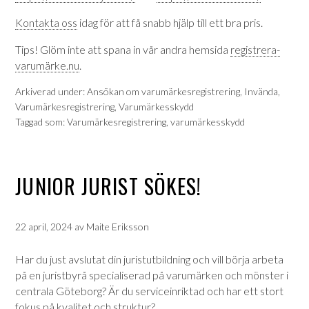
Kontakta oss
idag för att få snabb hjälp till ett bra pris.
Tips! Glöm inte att spana in vår andra hemsida
registrera-
varumärke.nu
.
Arkiverad under:
Ansökan om varumärkesregistrering
,
Invända
,
Varumärkesregistrering
,
Varumärkesskydd
Taggad som:
Varumärkesregistrering
,
varumärkesskydd
JUNIOR JURIST SÖKES!
22 april, 2024
av
Maite Eriksson
Har du just avslutat din juristutbildning och vill börja arbeta
på en juristbyrå specialiserad på varumärken och mönster i
centrala Göteborg? Är du serviceinriktad och har ett stort
fokus på kvalitet och struktur?