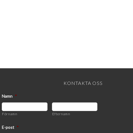
KONTAKTA OSS
Namn
*
Förnamn
Efternamn
E-post
*