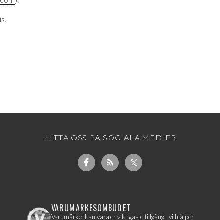
is.
HITTA OSS PÅ SOCIALA MEDIER
VARUMARKESOMBUDET
Varumärket kan vara er viktigaste tillgång - vi hjälper