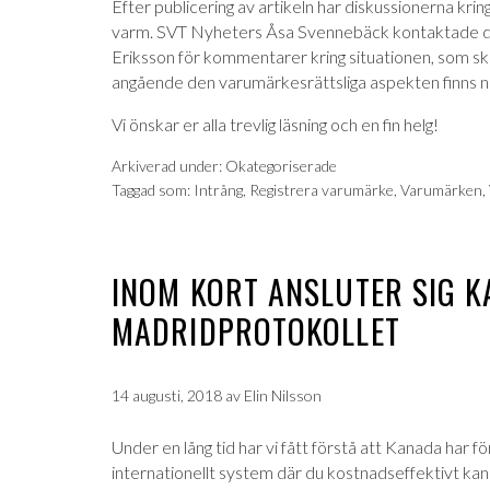
Efter publicering av artikeln har diskussionerna kri
varm. SVT Nyheters Åsa Svennebäck kontaktade d
Eriksson för kommentarer kring situationen, som skull
angående den varumärkesrättsliga aspekten finns nu
Vi önskar er alla trevlig läsning och en fin helg!
Arkiverad under:
Okategoriserade
Taggad som:
Intrång
,
Registrera varumärke
,
Varumärken
,
INOM KORT ANSLUTER SIG K
MADRIDPROTOKOLLET
14 augusti, 2018
av
Elin Nilsson
Under en lång tid har vi fått förstå att Kanada har för
internationellt system där du kostnadseffektivt kan 