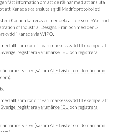
tligen fått information om att de räknar med att ansluta
t att Kanada ska ansluta sig till Madridprotokollet!
nster i Kanada kan vi även meddela att de som 69:e land
istration of Industrial Designs. Från och med den 5
erskydd i Kanada via WIPO.
g med allt som rör ditt
varumärkesskydd
till exempel att
 Sverige
,
registrera varumärke i EU
och
registrera
männamnstvister (såsom
ATF tvister om domännamn
.com
).
is.
g med allt som rör ditt
varumärkesskydd
till exempel att
 Sverige
,
registrera varumärke i EU
och
registrera
männamnstvister (såsom
ATF tvister om domännamn
.com
).