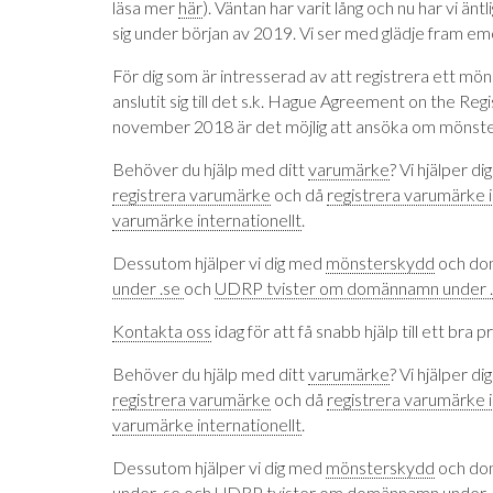
läsa mer
här
). Väntan har varit lång och nu har vi än
sig under början av 2019. Vi ser med glädje fram emo
För dig som är intresserad av att registrera ett mö
anslutit sig till det s.k. Hague Agreement on the Reg
november 2018 är det möjlig att ansöka om mönst
Behöver du hjälp med ditt
varumärke
? Vi hjälper di
registrera varumärke
och då
registrera varumärke i
varumärke internationellt
.
Dessutom hjälper vi dig med
mönsterskydd
och do
under .se
och
UDRP tvister om domännamn under 
Kontakta oss
idag för att få snabb hjälp till ett bra pr
Behöver du hjälp med ditt
varumärke
? Vi hjälper di
registrera varumärke
och då
registrera varumärke i
varumärke internationellt
.
Dessutom hjälper vi dig med
mönsterskydd
och do
under .se
och
UDRP tvister om domännamn under 