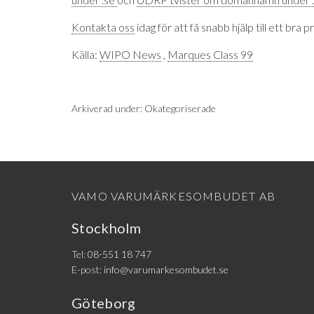
Kontakta oss
idag för att få snabb hjälp till ett bra pr
Källa:
WIPO News
,
Marques Class 99
Arkiverad under:
Okategoriserade
VAMO VARUMÄRKESOMBUDET AB
Stockholm
Tel:
08-551 18 747
E-post:
info@varumarkesombudet.se
Göteborg