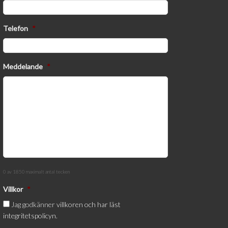
Telefon
*
Meddelande
*
0 av 1850 maximalt antal tecken
Villkor
*
Jag godkänner
villkoren och har läst
integritetspolicyn.