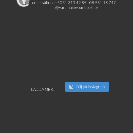
er att säkra det!
031 313 49 85 - 08 551 18 747
info@varumarkesombudet.se
Följ på Instagram
LADDA MER...