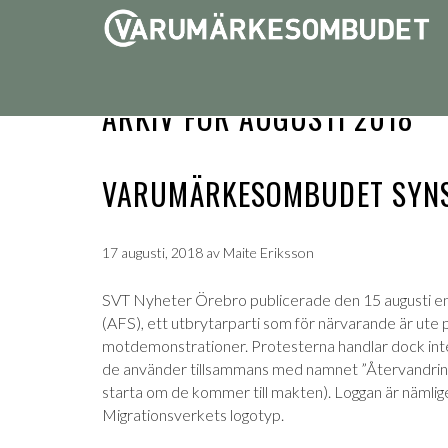
ARKIV FÖR AUGUSTI 2018
VARUMÄRKESOMBUDET SYNS
17 augusti, 2018
av
Maite Eriksson
SVT Nyheter Örebro publicerade den 15 augusti en a
(AFS), ett utbrytarparti som för närvarande är ute p
motdemonstrationer. Protesterna handlar dock inte b
de använder tillsammans med namnet ”Återvandring
starta om de kommer till makten). Loggan är nämligen
Migrationsverkets logotyp.