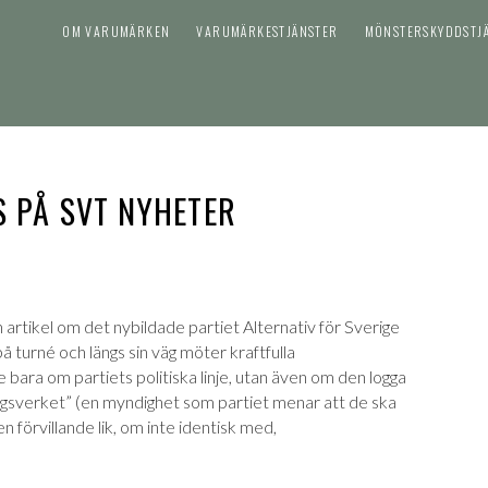
OM VARUMÄRKEN
VARUMÄRKESTJÄNSTER
MÖNSTERSKYDDSTJ
 PÅ SVT NYHETER
rtikel om det nybildade partiet Alternativ för Sverige
å turné och längs sin väg möter kraftfulla
ara om partiets politiska linje, utan även om den logga
sverket” (en myndighet som partiet menar att de ska
 förvillande lik, om inte identisk med,