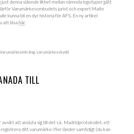
ng just denna slående likhet mellan nämnda logotyper gått
ärför Varumärkesombudets jurist och expert Maite
e kunna bli en dyr historia för AFS. En ny artikel
 att läsa
här
.
Varumärkesintrång
,
varumärkesskydd
ANADA TILL
 avsikt att ansluta sig till det s.k. Madridprotokollet, ett
registrera ditt varumärke i fler länder samtidigt (du kan