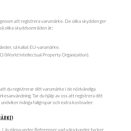
?
 genom att registrera varumärke. De olika skydden ger
på olika skyddsområden är;
 länder, så kallat EU-varumärke.
(World Intellectual Property Organization).
ll att du registrerar ditt varumärke i de nödvändiga
kesanvändning. Tar du hjälp av oss att registrera ditt
u undviker många fallgropar och extra kostnader.
MÄRKE!
. Läs gärna under
Referenser
vad våra kunder tycker