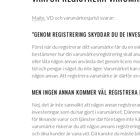
Maite
, VD och varumärkesjurist svarar:
”GENOM REGISTRERING SKYDDAR DU DE INVE
Först när du registrerar ditt varumärke får du en ex
bestämmer hur din varumärkesregistrering skall an
eller låta någon annan använda det genom licens mot 
tid och pengar i något du inte äger. Varumärket kan då 
någon annan. Att registrera varumärke är därför en n
MEN INGEN ANNAN KOMMER VÄL REGISTRERA
Nej, det är inte sannolikt att någon annan registrer
investeringar som du har gjort i varumärket. Däremo
för liknande varor och tjänster där företagen inte kä
varumärke riskerar du att någon annans registrering
och dina kunder är vana vid. Då kanske du måste bö