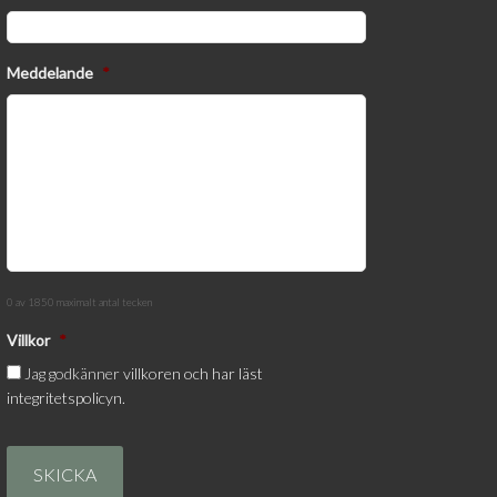
Meddelande
*
0 av 1850 maximalt antal tecken
Villkor
*
Jag godkänner
villkoren och har läst
integritetspolicyn.