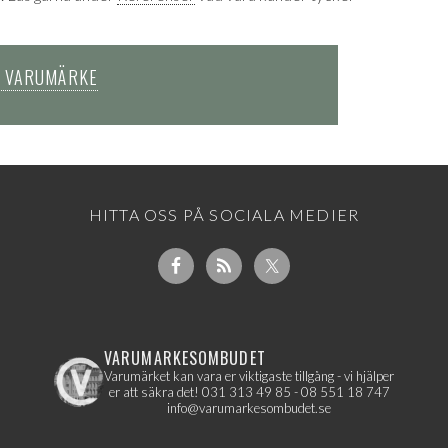
 VARUMÄRKE
HITTA OSS PÅ SOCIALA MEDIER
VARUMARKESOMBUDET
Varumärket kan vara er viktigaste tillgång - vi hjälper
er att säkra det!
031 313 49 85 - 08 551 18 747
info@varumarkesombudet.se