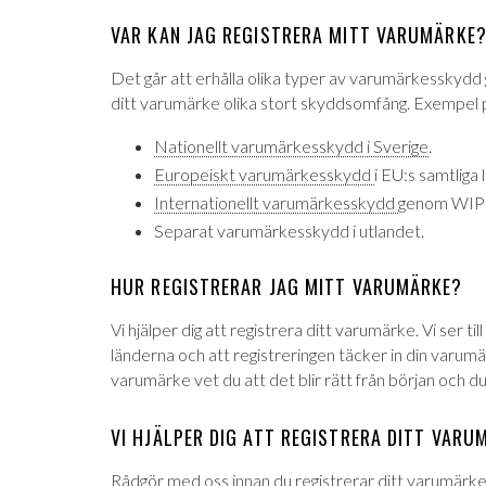
VAR KAN JAG REGISTRERA MITT VARUMÄRKE
Det går att erhålla olika typer av varumärkesskydd
ditt varumärke olika stort skyddsomfång. Exempel 
Nationellt varumärkesskydd i Sverige
.
Europeiskt varumärkesskydd
i EU:s samtliga
Internationellt varumärkesskydd
genom WIPO 
Separat varumärkesskydd i utlandet.
HUR REGISTRERAR JAG MITT VARUMÄRKE?
Vi hjälper dig att registrera ditt varumärke. Vi ser ti
länderna och att registreringen täcker in din varumär
varumärke vet du att det blir rätt från början och d
VI HJÄLPER DIG ATT REGISTRERA DITT VARU
Rådgör med oss innan du registrerar ditt varumärke