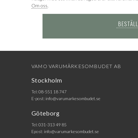
Om oss
.
BESTÄLL
VAMO VARUMÄRKESOMBUDET AB
Stockholm
Tel:
08-551 18 747
E-post:
info@varumarkesombudet.se
Göteborg
Tel:
031-313 49 85
Epost:
info@varumarkesombudet.se