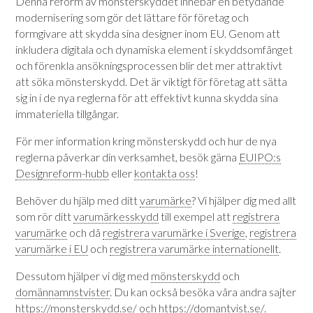
Denna reform av mönsterskyddet innebär en betydande
modernisering som gör det lättare för företag och
formgivare att skydda sina designer inom EU.
Genom att
inkludera digitala och dynamiska element i skyddsomfånget
och förenkla ansökningsprocessen blir det mer attraktivt
att söka mönsterskydd.
Det är viktigt för företag att sätta
sig in i de nya reglerna för att effektivt kunna skydda sina
immateriella tillgångar.
För mer information kring mönsterskydd och hur de nya
reglerna påverkar din verksamhet, besök gärna
EUIPO:s
Designreform-hubb
eller
kontakta oss
!
Behöver du hjälp med ditt
varumärke
? Vi hjälper dig med allt
som rör ditt
varumärkesskydd
till exempel att
registrera
varumärke
och då
registrera varumärke i Sverige
,
registrera
varumärke i EU
och
registrera varumärke internationellt
.
Dessutom hjälper vi dig med
mönsterskydd
och
domännamnstvister
. Du kan också besöka våra andra sajter
https://monsterskydd.se/
och
https://domantvist.se/
.