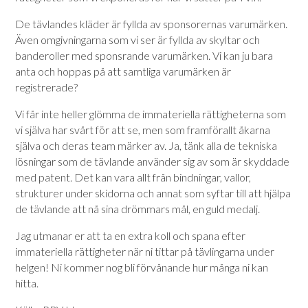
De tävlandes kläder är fyllda av sponsorernas varumärken.
Även omgivningarna som vi ser är fyllda av skyltar och
banderoller med sponsrande varumärken. Vi kan ju bara
anta och hoppas på att samtliga varumärken är
registrerade?
Vi får inte heller glömma de immateriella rättigheterna som
vi själva har svårt för att se, men som framförallt åkarna
själva och deras team märker av. Ja, tänk alla de tekniska
lösningar som de tävlande använder sig av som är skyddade
med patent. Det kan vara allt från bindningar, vallor,
strukturer under skidorna och annat som syftar till att hjälpa
de tävlande att nå sina drömmars mål, en guld medalj.
Jag utmanar er att ta en extra koll och spana efter
immateriella rättigheter när ni tittar på tävlingarna under
helgen! Ni kommer nog bli förvånande hur många ni kan
hitta.