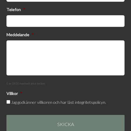
Telefon
*
Meddelande
*
0 av 1850 maximalt antal tecken
Villkor
*
Jag godkänner
villkoren och har läst integritetspolicyn.