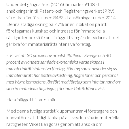
Under det gångna året (2016) lämnades 9138 st
ansökningar in till Patent- och Registreringsverket (PRV)
vilket kan jämföras med 8483 st ansökningar under 2014.
Denna stadiga ökning på 7,7% är en indikation på att
företagarnas kunskap och intresse för immateriella
rättigheter också ökar. I inlägget framgår det vidare att det
går bra för immaterialrättsintensiva företag.
– Vi vet att 30 procent av arbetstillfällena i Sverige och 40
procent av landets samlade ekonomiska värde skapas i
immaterialrättsintensiva företag. Företag som använder sig av
immaterialrätt har bättre avkastning, högre löner och personal
med högre kompetens jämfört med företag som inte tar hand om
sina immateriella tillgångar, förklarar Patrik Rönnqvist.
Hela inlägget hittar du här.
Med denna tydliga statistik uppmuntrar vi företagare och
innovatörer att tidigt tänka på att skydda sina immateriella
rättigheter. Vilket kan göras genom att ansöka om