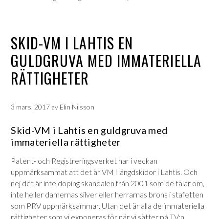
SKID-VM I LAHTIS EN
GULDGRUVA MED IMMATERIELLA
RÄTTIGHETER
3 mars, 2017
av
Elin Nilsson
Skid-VM i Lahtis en guldgruva med
immateriella rättigheter
Patent- och Registreringsverket har i veckan
uppmärksammat att det är VM i längdskidor i Lahtis. Och
nej det är inte doping skandalen från 2001 som de talar om,
inte heller damernas silver eller herrarnas brons i stafetten
som PRV uppmärksammar. Utan det är alla de immateriella
rättigheter som vi exponeras för när vi sätter på TV:n.