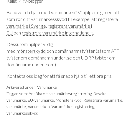
Källa: PRV-bloggen
Behöver du hjälp med
varumärken
? Vi hjälper dig med allt
som rör ditt
varumärkesskydd
till exempel att
registrera
varumärke i Sverige
,
registrera varumärke i
EU
och
registrera varumärke internationellt
.
Dessutom hjälper vi dig
med
mönsterskydd
och domännamnstvister (såsom ATF
tvister om domännamn under .se och UDRP tvister om
domännamn under .com).
Kontakta oss
idag för att få snabb hjälp till ett bra pris.
Arkiverad under:
Varumärke
Taggad som:
Ansöka om varumärkesregistrering
,
Bevaka
varumärke
,
EU-varumärke
,
Mönsterskydd
,
Registrera varumärke
,
varumärke
,
Varumärken
,
Varumärkesregistrering
,
varumärkesskydd