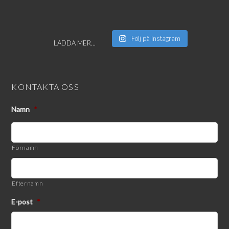
Följ på Instagram
LADDA MER...
KONTAKTA OSS
Namn
*
Förnamn
Efternamn
E-post
*