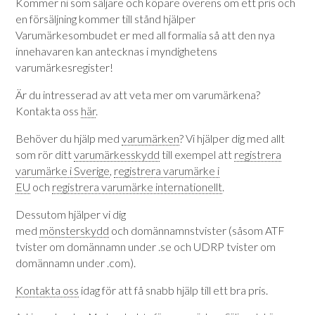
Kommer ni som säljare och köpare överens om ett pris och
en försäljning kommer till stånd hjälper
Varumärkesombudet er med all formalia så att den nya
innehavaren kan antecknas i myndighetens
varumärkesregister!
Är du intresserad av att veta mer om varumärkena?
Kontakta oss
här
.
Behöver du hjälp med
varumärken
? Vi hjälper dig med allt
som rör ditt
varumärkesskydd
till exempel att
registrera
varumärke i Sverige
,
registrera varumärke i
EU
och
registrera varumärke internationellt
.
Dessutom hjälper vi dig
med
mönsterskydd
och domännamnstvister (såsom ATF
tvister om domännamn under .se och UDRP tvister om
domännamn under .com).
Kontakta oss
idag för att få snabb hjälp till ett bra pris.