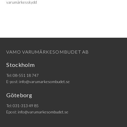
varumärkesskydd
VAMO VARUMÄRKESOMBUDET AB
Stockholm
Tel:
08-551 18 747
E-post:
info@varumarkesombudet.se
Göteborg
Tel:
031-313 49 85
Epost:
info@varumarkesombudet.se