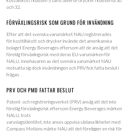
kosttillskott i klassen 5 samt diverse drycker i klasserna 30
och 32.
FÖRVÄXLINGSRISK SOM GRUND FÖR INVÄNDNING
Efter att det svenska varumärket NAU registrerades
för kosttillskott och drycker invände det amerikanska
bolaget Energy Beverages eftersom att de ansåg att det
förelåg förväxlingsrisk med deras EU-varumärken för
NALU. Innehavaren av det svenska varumärket NAU
motsatta sig dock invändningen och PRV fick fatta beslut i
frågan.
PRV OCH PMD FATTAR BESLUT
Patent- och registreringsverket (PRV) ansåg att det inte
förelåg förväxlingsrisk eftersom Energy Beverages märken
NALU, trots
varuslagsidentitet, inte anses uppvisa sådana likheter med
Compass Motions märke NAU att det föreligger en risk för