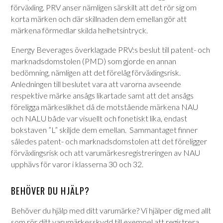
förväxling. PRV anser nämligen särskilt att det rör sig om
korta märken och där skillnaden dem emellan gör att
märkena förmedlar skilda helhetsintryck.
Energy Beverages överklagade PRV:s beslut till patent- och
marknadsdomstolen (PMD) som gjorde en annan
bedömning, nämligen att det förelåg förväxlingsrisk.
Anledningen till beslutet vara att varorna avseende
respektive märke ansågs likartade samt att det ansågs
föreligga märkeslikhet då de motstående märkena NAU
och NALU både var visuellt och fonetiskt lika, endast
bokstaven ”L” skiljde dem emellan. Sammantaget finner
således patent- och marknadsdomstolen att det föreligger
förväxlingsrisk och att varumärkesregistreringen av NAU
upphävs för varor i klasserna 30 och 32.
BEHÖVER DU HJÄLP?
Behöver du hjälp med ditt varumärke? Vi hjälper dig med allt
som rör ditt varumärkesskydd till exempel att registrera