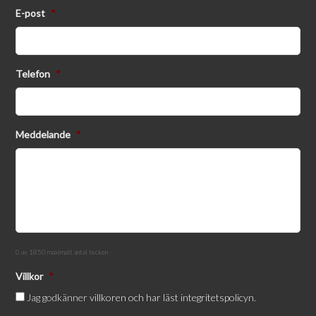
E-post
*
Telefon
*
Meddelande
*
0 av 1850 maximalt antal tecken
Villkor
*
Jag godkänner
villkoren och har läst integritetspolicyn.