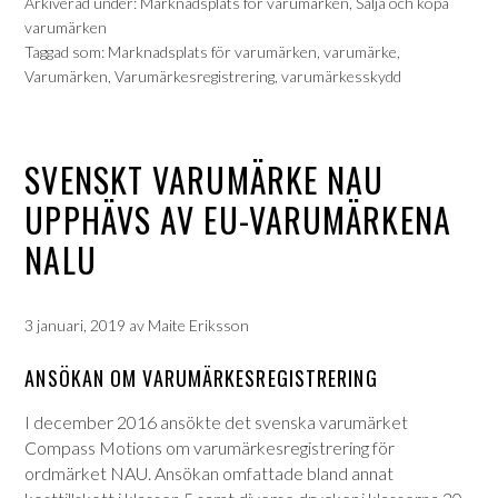
Arkiverad under:
Marknadsplats för varumärken
,
Sälja och köpa
varumärken
Taggad som:
Marknadsplats för varumärken
,
varumärke
,
Varumärken
,
Varumärkesregistrering
,
varumärkesskydd
SVENSKT VARUMÄRKE NAU
UPPHÄVS AV EU-VARUMÄRKENA
NALU
3 januari, 2019
av
Maite Eriksson
ANSÖKAN OM VARUMÄRKESREGISTRERING
I december 2016 ansökte det svenska varumärket
Compass Motions om varumärkesregistrering för
ordmärket NAU. Ansökan omfattade bland annat