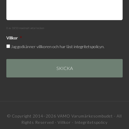
0 av 1850 maximalt antal tecken
Villkor
*
Jag godkänner
villkoren och har läst integritetspolicyn.
© Copyright 2014–2026
VAMO Varumärkesombudet
· All
Rights Reserved ·
Villkor
·
Integritetspolicy