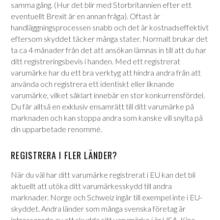
samma gång. (Hur det blir med Storbritannien efter ett
eventuellt Brexit är en annan fråga). Oftast är
handläggningsprocessen snabb och det är kostnadseffektivt
eftersom skyddet täcker många stater. Normalt brukar det
ta ca 4 månader från det att ansökan lämnas in till att du har
ditt registreringsbevis i handen. Med ett registrerat
varumärke har du ett bra verktyg att hindra andra från att
använda och registrera ett identiskt eller liknande
varumärke, vilket såklart innebär en stor konkurrensfördel.
Du får alltså en exklusiv ensamrätt till ditt varumärke på
marknaden och kan stoppa andra som kanske vill snylta på
din upparbetade renommé.
REGISTRERA I FLER LÄNDER?
När du väl har ditt varumärke registrerat i EU kan det bli
aktuellt att utöka ditt varumärkesskydd till andra
marknader. Norge och Schweiz ingår till exempel inte i EU-
skyddet. Andra länder som många svenska företag är
intresserade av att skydda sitt varumärke i är USA, Kina,