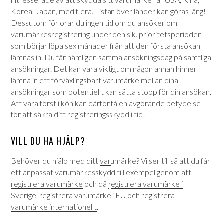
Korea, Japan, med flera. Listan över länder kan göras lång!
Dessutom förlorar du ingen tid om du ansöker om
varumärkesregistrering under den s.k. prioritetsperioden
som börjar löpa sex månader från att den första ansökan
lämnas in. Du får nämligen samma ansökningsdag på samtliga
ansökningar. Det kan vara viktigt om någon annan hinner
lämna in ett förväxlingsbart varumärke mellan dina
ansökningar som potentiellt kan sätta stopp för din ansökan.
Att vara först i kön kan därför få en avgörande betydelse
för att säkra ditt registreringsskydd i tid!
VILL DU HA HJÄLP?
Behöver du hjälp med ditt
varumärke
? Vi ser till så att du får
ett anpassat
varumärkesskydd
till exempel genom att
registrera varumärke
och då
registrera varumärke i
Sverige
,
registrera varumärke i EU
och
registrera
varumärke internationellt
.