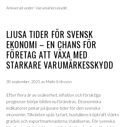
Arkiverad under:
Varumärkesskydd
LJUSA TIDER FÖR SVENSK
EKONOMI – EN CHANS FÖR
FÖRETAG ATT VÄXA MED
STARKARE VARUMÄRKESSKYDD
30 september, 2025
av
Maite Eriksson
Efter flera år av osäkerhet, inflation och försiktiga
prognoser börjar bilden nu förändras. Ekonomiska
indikatorer pekar på ljusare tider för den svenska
ekonomin. Tillväxten spås ta fart, hushållens köpkraft stärks
gradvis och exportmarknaderna stabiliseras. För svenska