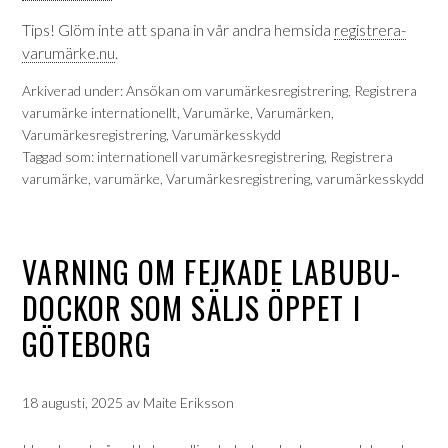
Tips! Glöm inte att spana in vår andra hemsida
registrera-
varumärke.nu
.
Arkiverad under:
Ansökan om varumärkesregistrering
,
Registrera
varumärke internationellt
,
Varumärke
,
Varumärken
,
Varumärkesregistrering
,
Varumärkesskydd
Taggad som:
internationell varumärkesregistrering
,
Registrera
varumärke
,
varumärke
,
Varumärkesregistrering
,
varumärkesskydd
VARNING OM FEJKADE LABUBU-
DOCKOR SOM SÄLJS ÖPPET I
GÖTEBORG
18 augusti, 2025
av
Maite Eriksson