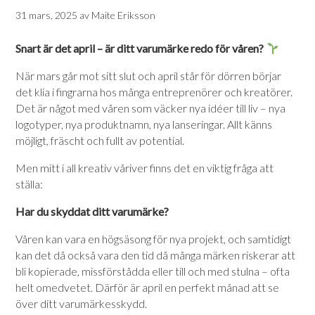
31 mars, 2025
av
Maite Eriksson
Snart är det april – är ditt varumärke redo för våren?
När mars går mot sitt slut och april står för dörren börjar
det klia i fingrarna hos många entreprenörer och kreatörer.
Det är något med våren som väcker nya idéer till liv – nya
logotyper, nya produktnamn, nya lanseringar. Allt känns
möjligt, fräscht och fullt av potential.
Men mitt i all kreativ våriver finns det en viktig fråga att
ställa:
Har du skyddat ditt varumärke?
Våren kan vara en högsäsong för nya projekt, och samtidigt
kan det då också vara den tid då många märken riskerar att
bli kopierade, missförstådda eller till och med stulna – ofta
helt omedvetet. Därför är april en perfekt månad att se
över ditt varumärkesskydd.