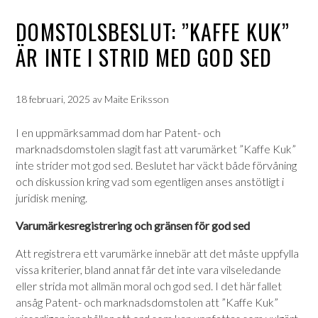
DOMSTOLSBESLUT: ”KAFFE KUK”
ÄR INTE I STRID MED GOD SED
18 februari, 2025
av
Maite Eriksson
I en uppmärksammad dom har Patent- och
marknadsdomstolen slagit fast att varumärket ”Kaffe Kuk”
inte strider mot god sed. Beslutet har väckt både förvåning
och diskussion kring vad som egentligen anses anstötligt i
juridisk mening.
Varumärkesregistrering och gränsen för god sed
Att registrera ett varumärke innebär att det måste uppfylla
vissa kriterier, bland annat får det inte vara vilseledande
eller strida mot allmän moral och god sed. I det här fallet
ansåg Patent- och marknadsdomstolen att ”Kaffe Kuk”