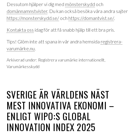
Dessutom hjälper vi dig med
mönsterskydd
och
domännamnstvister
. Du kan också besöka våra andra sajter
https://monsterskydd.se/
och
https://domantvist.se/
.
Kontakta oss
idag för att få snabb hjälp till ett bra pris.
Tips! Glöm inte att spana in vår andra hemsida
registrera-
varumärke.nu
.
Arkiverad under:
Registrera varumärke internationellt
,
Varumärkesskydd
SVERIGE ÄR VÄRLDENS NÄST
MEST INNOVATIVA EKONOMI –
ENLIGT WIPO:S GLOBAL
INNOVATION INDEX 2025