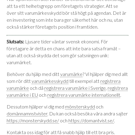
att ta ett helhetsgrepp om företagets strategier. Att se
över sitt varumärkesskydd bör stå högt på agendan. Det är
en investering som inte bara ger säkerhet här och nu, utan
också stärker företagets position i framtiden.
Slutsats:
Ljusare tider väntar svensk ekonomi. För
företagare är detta en chans att inte bara satsa framåt –
utan att också skydda det som gör satsningen unik:
varumärket.
Behöver du hjälp med ditt
varumärke
? Vi hjälper dig med allt
som rör ditt
varumärkesskydd
till exempel att
registrera
varumärke
och då
registrera varumärke i Sverige
,
registrera
varumärke i EU
och
registrera varumärke internationellt
.
Dessutom hjälper vi dig med
mönsterskydd
och
domännamnstvister
. Du kan också besöka våra andra sajter
https://monsterskydd.se/
och
https://domantvist.se/
.
Kontakta oss
idag för att få snabb hjälp till ett bra pris.