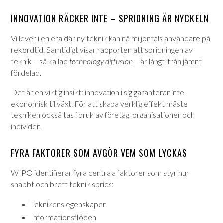
INNOVATION RÄCKER INTE – SPRIDNING ÄR NYCKELN
Vi lever i en era där ny teknik kan nå miljontals användare på
rekordtid. Samtidigt visar rapporten att spridningen av
teknik – så kallad
technology diffusion
– är långt ifrån jämnt
fördelad.
Det är en viktig insikt: innovation i sig garanterar inte
ekonomisk tillväxt. För att skapa verklig effekt måste
tekniken också tas i bruk av företag, organisationer och
individer.
FYRA FAKTORER SOM AVGÖR VEM SOM LYCKAS
WIPO identifierar fyra centrala faktorer som styr hur
snabbt och brett teknik sprids:
Teknikens egenskaper
Informationsflöden