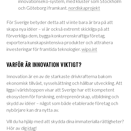
innovationseko-system, med kluster som Stockholm
och Göteborg i framkant.
nordiskaprojekt
För Sverige betyder detta att vi inte bara är bra på att
skapa nya idéer – vi är också extremt skickliga på att
förverkliga dem, bygga konkurrenskraftiga företag,
exportera kunskapsintensiva produkter och attrahera
investeringar för framtida teknologier.
wipo.int
VARFÖR ÄR INNOVATION VIKTIGT?
Innovation är en av de starkaste drivkrafterna bakom
ekonomisk tillväxt, sysselsättning och hållbar utveckling. Att
ligga i världstoppen visar att Sverige har ett kompetent
ekosystem för forskning, entreprenörskap, utbildning och
skydd av idéer – något som både etablerade företag och
nybörjare kan dra nytta av.
Vill du ha hjälp med att skydda dina immaterialla rättigheter?
Hör av dig
idag
!