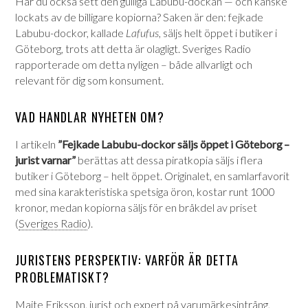
Har du också sett den gulliga Labubu-dockan — och kanske
lockats av de billigare kopiorna? Saken är den: fejkade
Labubu-dockor, kallade
Lafufus
, säljs helt öppet i butiker i
Göteborg, trots att detta är olagligt. Sveriges Radio
rapporterade om detta nyligen – både allvarligt och
relevant för dig som konsument.
VAD HANDLAR NYHETEN OM?
I artikeln
”Fejkade Labubu-dockor säljs öppet i Göteborg –
jurist varnar”
berättas att dessa piratkopia säljs i flera
butiker i Göteborg – helt öppet. Originalet, en samlarfavorit
med sina karakteristiska spetsiga öron, kostar runt 1000
kronor, medan kopiorna säljs för en bråkdel av priset
(
Sveriges Radio
)
.
JURISTENS PERSPEKTIV: VARFÖR ÄR DETTA
PROBLEMATISKT?
Maite Eriksson, jurist och expert på varumärkesintrång,