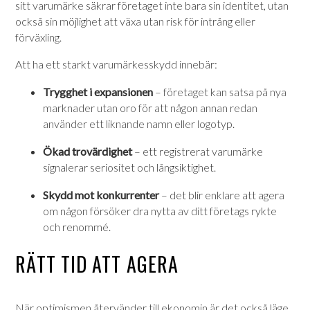
sitt varumärke säkrar företaget inte bara sin identitet, utan
också sin möjlighet att växa utan risk för intrång eller
förväxling.
Att ha ett starkt varumärkesskydd innebär:
Trygghet i expansionen
– företaget kan satsa på nya
marknader utan oro för att någon annan redan
använder ett liknande namn eller logotyp.
Ökad trovärdighet
– ett registrerat varumärke
signalerar seriositet och långsiktighet.
Skydd mot konkurrenter
– det blir enklare att agera
om någon försöker dra nytta av ditt företags rykte
och renommé.
RÄTT TID ATT AGERA
När optimismen återvänder till ekonomin är det också läge