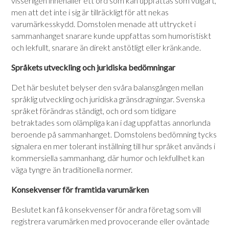
visserligen innehåller ett ord som kan uppfattas som vulgärt,
men att det inte i sig är tillräckligt för att nekas
varumärkesskydd. Domstolen menade att uttrycket i
sammanhanget snarare kunde uppfattas som humoristiskt
och lekfullt, snarare än direkt anstötligt eller kränkande.
Språkets utveckling och juridiska bedömningar
Det här beslutet belyser den svåra balansgången mellan
språklig utveckling och juridiska gränsdragningar. Svenska
språket förändras ständigt, och ord som tidigare
betraktades som olämpliga kan i dag uppfattas annorlunda
beroende på sammanhanget. Domstolens bedömning tycks
signalera en mer tolerant inställning till hur språket används i
kommersiella sammanhang, där humor och lekfullhet kan
väga tyngre än traditionella normer.
Konsekvenser för framtida varumärken
Beslutet kan få konsekvenser för andra företag som vill
registrera varumärken med provocerande eller oväntade