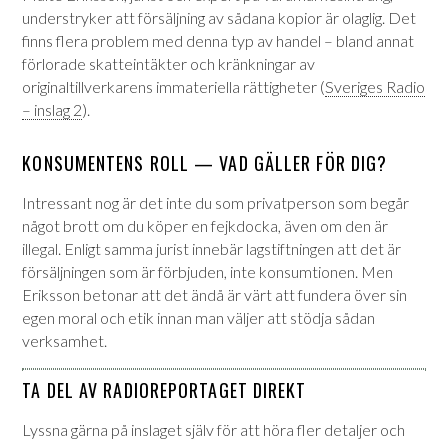
understryker att försäljning av sådana kopior är olaglig. Det
finns flera problem med denna typ av handel – bland annat
förlorade skatteintäkter och kränkningar av
originaltillverkarens immateriella rättigheter (
Sveriges Radio
– inslag 2
)
.
KONSUMENTENS ROLL — VAD GÄLLER FÖR DIG?
Intressant nog är det inte du som privatperson som begår
något brott om du köper en fejkdocka, även om den är
illegal. Enligt samma jurist innebär lagstiftningen att det är
försäljningen som är förbjuden, inte konsumtionen
.
Men
Eriksson betonar att det ändå är värt att fundera över sin
egen moral och etik innan man väljer att stödja sådan
verksamhet
.
TA DEL AV RADIOREPORTAGET DIREKT
Lyssna gärna på inslaget själv för att höra fler detaljer och