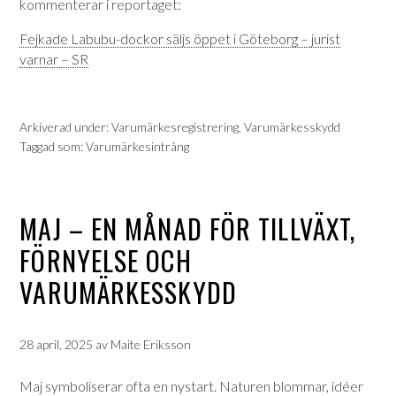
kommenterar i reportaget:
Fejkade Labubu-dockor säljs öppet i Göteborg – jurist
varnar – SR
Arkiverad under:
Varumärkesregistrering
,
Varumärkesskydd
Taggad som:
Varumärkesintrång
MAJ – EN MÅNAD FÖR TILLVÄXT,
FÖRNYELSE OCH
VARUMÄRKESSKYDD
28 april, 2025
av
Maite Eriksson
Maj symboliserar ofta en nystart. Naturen blommar, idéer