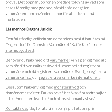
ordval. Det öppnar upp för en bredare tolkning av vad som
anses förenligt med god sed, särskilt när det gäller
varumärken som använder humor för att sticka ut på
marknaden.
Läs mer hos Dagens Juridik
Den fullständiga artikeln om domstolens beslut kan läsas på
Dagens Juridik:
Domstol: Varumärket ”Kaffe Kuk” strider
inte mot god sed
.
Behöver du hjälp med ditt
varumärke
? Vi hjälper dig med allt
som rör ditt
varumärkesskydd
till exempel att
registrera
varumärke
och då
registrera varumärke i Sverige
,
registrera
varumärke i EU
och
registrera varumärke internationellt
.
Dessutom hjälper vi dig med
mönsterskydd
och
domännamnstvister
. Du kan också besöka våra andra sajter
https://monsterskydd.se/
och
https://domantvist.se/
.
Kontakta oss
idag för att få snabb hjälp till ett bra pris.