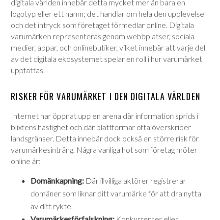
digitala världen innebär detta mycket mer än bara en
logotyp eller ett namn; det handlar om hela den upplevelse
och det intryck som företaget förmedlar online. Digitala
varumärken representeras genom webbplatser, sociala
medier, appar, och onlinebutiker, vilket innebär att varje del
av det digitala ekosystemet spelar en roll i hur varumärket
uppfattas.
RISKER FÖR VARUMÄRKET I DEN DIGITALA VÄRLDEN
Internet har öppnat upp en arena där information sprids i
blixtens hastighet och där plattformar ofta överskrider
landsgränser. Detta innebär dock också en större risk för
varumärkesintrång. Några vanliga hot som företag möter
online är:
Domänkapning:
Där illvilliga aktörer registrerar
domäner som liknar ditt varumärke för att dra nytta
av ditt rykte.
Varumärkesförfalskning:
Konkurrenter eller