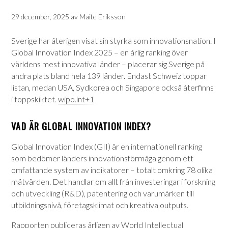
29 december, 2025
av
Maite Eriksson
Sverige har återigen visat sin styrka som innovationsnation. I
Global Innovation Index 2025 – en årlig ranking över
världens mest innovativa länder – placerar sig Sverige på
andra plats bland hela 139 länder. Endast Schweiz toppar
listan, medan USA, Sydkorea och Singapore också återfinns
i toppskiktet.
wipo.int
+1
VAD ÄR GLOBAL INNOVATION INDEX?
Global Innovation Index (GII) är en internationell ranking
som bedömer länders innovationsförmåga genom ett
omfattande system av indikatorer – totalt omkring 78 olika
mätvärden. Det handlar om allt från investeringar i forskning
och utveckling (R&D), patentering och varumärken till
utbildningsnivå, företagsklimat och kreativa outputs.
Rapporten publiceras årligen av World Intellectual