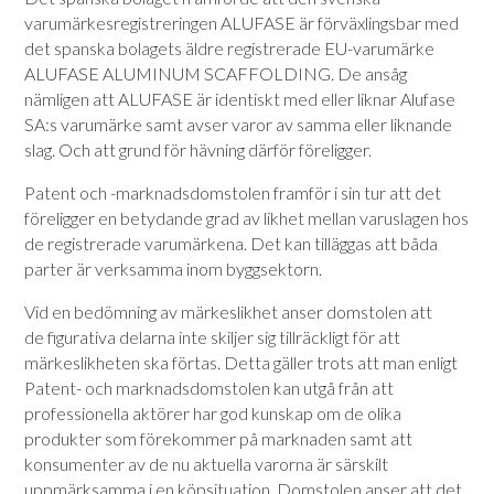
varumärkesregistreringen ALUFASE är förväxlingsbar med
det spanska bolagets äldre registrerade EU-varumärke
ALUFASE ALUMINUM SCAFFOLDING. De ansåg
nämligen att ALUFASE är identiskt med eller liknar Alufase
SA:s varumärke samt avser varor av samma eller liknande
slag. Och att grund för hävning därför föreligger.
Patent och -marknadsdomstolen framför i sin tur att det
föreligger en betydande grad av likhet mellan varuslagen hos
de registrerade varumärkena. Det kan tilläggas att båda
parter är verksamma inom byggsektorn.
Vid en bedömning av märkeslikhet anser domstolen att
de figurativa delarna inte skiljer sig tillräckligt för att
märkeslikheten ska förtas. Detta gäller trots att man enligt
Patent- och marknadsdomstolen kan utgå från att
professionella aktörer har god kunskap om de olika
produkter som förekommer på marknaden samt att
konsumenter av de nu aktuella varorna är särskilt
uppmärksamma i en köpsituation. Domstolen anser att det