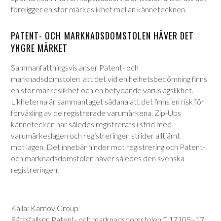
föreligger en stor märkeslikhet mellan kännetecknen.
PATENT- OCH MARKNADSDOMSTOLEN HÄVER DET
YNGRE MÄRKET
Sammanfattningsvis anser Patent- och
marknadsdomstolen att det vid en helhetsbedömning finns
en stor märkeslikhet och en betydande varuslagslikhet.
Likheterna är sammantaget sådana att det finns en risk för
förväxling av de registrerade varumärkena. Zip-Ups
kännetecken har således registrerats i strid med
varumärkeslagen och registreringen strider alltjämt
mot lagen. Det innebär hinder mot registrering och Patent-
och marknadsdomstolen häver således den svenska
registreringen.
Källa: Karnov Group
Rättsfallsnr. Patent- och marknadsdomstolen T 17105–17