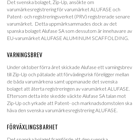
Det svenska bolaget, Zip-Up, ansökte om
varumärkesregistrering för varumärket ALUFASE och
Patent- och registreringsverket (PRV) registrerade senare
varumärket. Detta uppmärksammades dock av det
spanska bolaget Alufase SA som dessutom är innehavare av
EU-varumärket ALUFASE ALUMINUM SCAFFOLDING.
VARNINGSBREV
Under oktober förra året skickade Alufase ett varningsbrev
till Zip-Up och påtalade att förväxlingsrisk föreligger mellan
de båda varumärkena samt uppmanade det svenska
bolaget att återta registreringen av varumärket ALUFASE.
Eftersom detta inte skedde väckte Alufase SA talan mot
Zip-Up och yrkade att Patent- och marknadsdomstolen ska
häva den svenska varumärkesregistrering ALUFASE.
FÖRVÄXLINGSBARHET
Det spanska bolaget framförde att den svenska