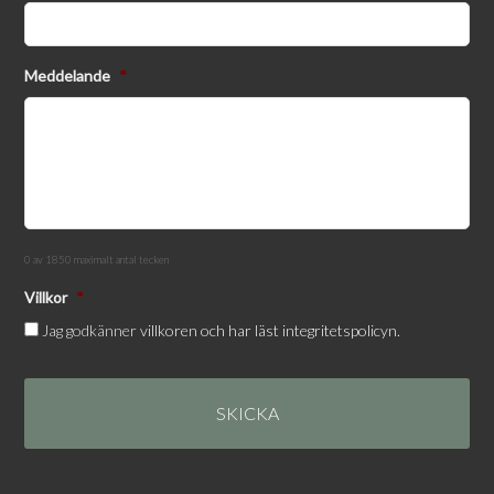
Meddelande
*
0 av 1850 maximalt antal tecken
Villkor
*
Jag godkänner
villkoren och har läst integritetspolicyn.