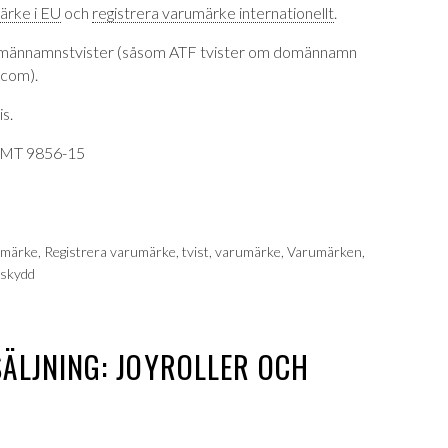
ärke i EU
och
registrera varumärke internationellt
.
männamnstvister (såsom ATF tvister om domännamn
.com).
is.
 PMT 9856-15
umärke
,
Registrera varumärke
,
tvist
,
varumärke
,
Varumärken
,
skydd
ÄLJNING: JOYROLLER OCH