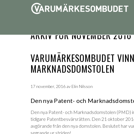
ARKIV FÖR NOVEMBER 2016
VARUMÄRKESOMBUDET VINNE
MARKNADSDOMSTOLEN
17 november, 2016
av
Elin Nilsson
Den nya Patent- och Marknadsdomst
Den nya Patent- och Marknadsdomstolen (PMD) in
tidigare Patentbesvärsrätten. Den 21 oktober 
avgörande från den nya domstolen. Beslutet har vunnit 
segrande ur striden!