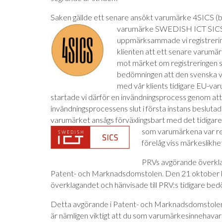
Saken gällde ett senare ansökt varumärke 4SICS (bil
varumärke SWEDISH ICT SICS (
uppmärksammade vi registreri
klienten att ett senare varumär
mot märket om registreringen sku
bedömningen att den svenska v
med vår klients tidigare EU-v
startade vi därför en invändningsprocess genom att
invändningsprocessens slut i första instans besluta
varumärket ansågs förväxlingsbart med det tidigar
som varumärkena var regi
förelåg viss märkeslikhe
PRVs avgörande överklag
Patent- och Marknadsdomstolen. Den 21 oktober ko
överklagandet och hänvisade till PRV:s tidigare bed
Detta avgörande i Patent- och Marknadsdomstolen 
är nämligen viktigt att du som varumärkesinnehavar