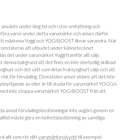
nvänts under lång tid och i stor omfattning och
dsföra varor under detta varumärke och anses därför
att märkena Yoggi och YOGIBOOST liknar varandra. När
a konstateras att utbudet under kännetecknet
 det under varumärket Yoggi framför allt säljs
denna bakgrund att det finns en inte obetydlig skillnad
hurt och det sätt som Arlas fruktyoghurt säljs och att
risk för förväxling. Domstolen anser vidare att det inte
 utnyttjande av eller är till skada för varumärket YOGGIs
ärmed inte stoppa varumärket YOGIBOOST från att
anda annat förväxlingsbedömningar inte avgörs genom en
n alltid måste göra en helhetsbedömning av samtliga
ed allt som rör ditt
varumärkesskydd
till exempel