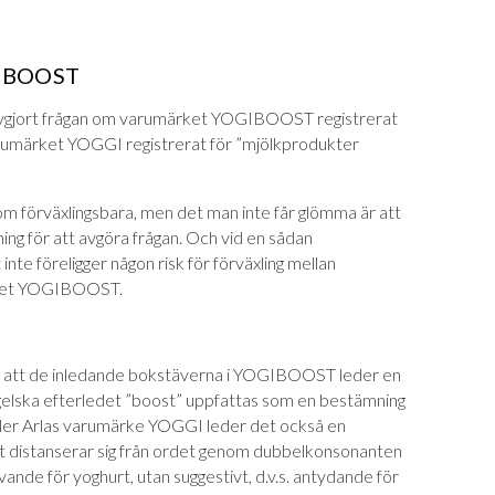
OGIBOOST
vgjort frågan om varumärket YOGIBOOST registrerat
varumärket YOGGI registrerat för ”mjölkprodukter
om förväxlingsbara, men det man inte får glömma är att
ing för att avgöra frågan. Och vid en sådan
e föreligger någon risk för förväxling mellan
ärket YOGIBOOST.
n att de inledande bokstäverna i YOGIBOOST leder en
gelska efterledet ”boost” uppfattas som en bestämning
ller Arlas varumärke YOGGI leder det också en
t distanserar sig från ordet genom dubbelkonsonanten
vande för yoghurt, utan suggestivt, d.v.s. antydande för