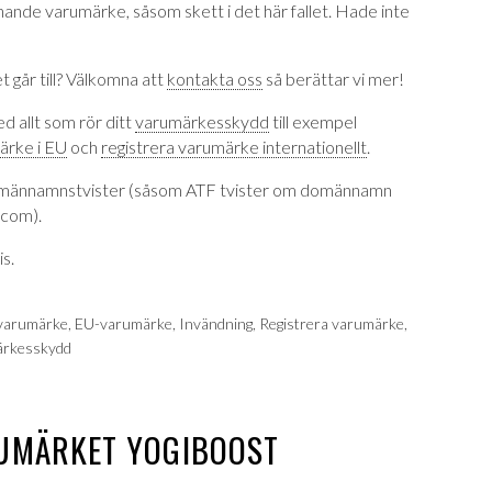
knande varumärke, såsom skett i det här fallet. Hade inte
t går till? Välkomna att
kontakta oss
så berättar vi mer!
ed allt som rör ditt
varumärkesskydd
till exempel
ärke i EU
och
registrera varumärke internationellt
.
männamnstvister (såsom ATF tvister om domännamn
.com).
is.
varumärke
,
EU-varumärke
,
Invändning
,
Registrera varumärke
,
ärkesskydd
RUMÄRKET YOGIBOOST