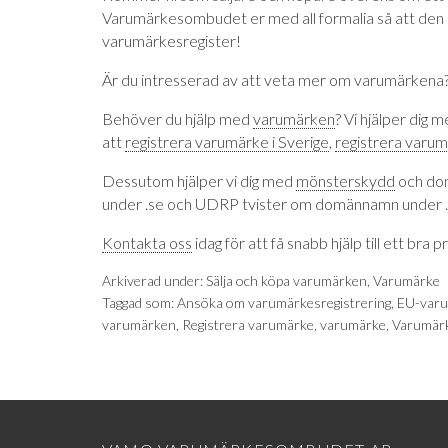
Varumärkesombudet er med all formalia så att den
varumärkesregister!
Är du intresserad av att veta mer om varumärkena
Behöver du hjälp med
varumärken
? Vi hjälper dig m
att
registrera varumärke i Sverige
,
registrera varum
Dessutom hjälper vi dig med
mönsterskydd
och do
under .se och UDRP tvister om domännamn under 
Kontakta oss
idag för att få snabb hjälp till ett bra pr
Arkiverad under:
Sälja och köpa varumärken
,
Varumärke
Taggad som:
Ansöka om varumärkesregistrering
,
EU-var
varumärken
,
Registrera varumärke
,
varumärke
,
Varumär