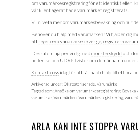
om varumärkesregistrering för ett identiskt eller li
vår klient agerat hade varumärket registrerats.
Vill ni veta mer om
varumärkesbevakning
och hur de
Behöver du hjälp med
varumärken
? Vi hjälper dig m
att
registrera varumärke i Sverige
,
registrera varum
Dessutom hjälper vi dig med
mönsterskydd
och do
under .se och UDRP tvister om domännamn under 
Kontakta oss
idag för att få snabb hjälp till ett bra pr
Arkiverad under:
Okategoriserade
,
Varumärke
Taggad som:
Ansöka om varumärkesregistrering
,
Bevaka 
varumärke
,
Varumärken
,
Varumärkesregistrering
,
varum
ARLA KAN INTE STOPPA VA