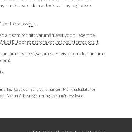
 nya innehavaren kan antecknas i myndighetens
? Kontakta oss
här
.
ed allt som rör ditt
varumärkesskydd
till exempel
ärke i EU
och
registrera varumärke internationellt
.
männamnstvister (såsom ATF tvister om domännamn
.com).
is.
umärke
,
Köpa och sälja varumärken
,
Marknadsplats för
ken
,
Varumärkesregistrering
,
varumärkesskydd