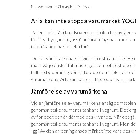
8 november, 2016
av
Elin Nilsson
Arla kan inte stoppa varumärket Y
Patent- och Marknadsöverdomstolen har nyligen a
för ”fryst yoghurt (glass)” är förväxlingsbart med 
innehållande bakteriekultur”.
De två varumärkena kan vid en första anblick ses s
man i varje enskilt fall måste göra en helhetsbedömn
helhetsbedömning konstaterade domstolen att det int
varumärkena. Arla kan därför inte stoppa varum
Jämförelse av varumärkena
Vid en jämförelse av varumärkena ansåg domstole
genomsnittskonsuments tankar till yoghurt. Det en
av förledet och är därmed beskrivande. När det gä
genomsnittskonsuments tankar till yoghurt. Men de
”gg”. Av den anledning anses märket inte vara beskri