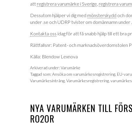
att
registrera varumärke i Sverige
,
registrera varum
Dessutom hjälper vi dig med
mönsterskydd
och do
under .se och UDRP tvister om domännamn under 
Kontakta oss
idag för att få snabb hjälp till ett bra pr
Rättfallsnr: Patent- och marknadsöverdomstolen
Källa: Blendow Lexnova
Arkiverad under:
Varumärke
Taggad som:
Ansöka om varumärkesregistrering
,
EU-var
Varumärkesintrång
,
Varumärkesregistrering
,
varumärkes
NYA VARUMÄRKEN TILL FÖRS
RO2OR