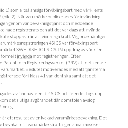
d 1) som alltså ansågs förväxlingsbart med vår klients
bild 2).
När varumärke publicerades för invändning
ngen genom vår
bevakningstjänst
och meddelade
ke hade registrerats och att det var dags att invända
lle stoppas från att vinna laga kraft. Vi gjorde nämligen
arumärkesregistreringen 4SICS var förväxlingsbart
arumärket SWEDISH ICT SICS. På uppdrag av vår klient
 formellt
invända
mot registreringen. Efter
de Patent- och Registreringsverket (PRV) att det senare
e varumärket. Beslutet motiverades med att tjänsterna
strerade för i klass 41 var identiska samt att det
t.
ades av innehavaren till 4SICS och ärendet togs upp i
m det slutliga avgörandet där domstolen avslog
ömning.
är ett resultat av en lyckad varumärkesbevakning. Det
e bevakar ditt varumärke så att ingen annan ansöker