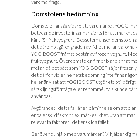
varorna ifråga.
Domstolens bedömning
Domstolen ansåg vidare att varumärket YOGGI har a
betydande investeringar har gjorts för att markna
känt för fruktyoghurt. Dessutom anser domstolen 
det däremot gäller graden av likhet mellan varorn
YOGIBOOST främst består av frozen yoghurt. Medan
fruktyoghurt. Överdomstolen finner bland annat mot 
mellan på det sätt som YOGIBOOST säljer frozen yog
det därför vid en helhetsbedömning inte finns någon 
heller är visat att YOGIBOOST utgör ett otillbörligt
särskiljningsförmåga eller renommé. Arla kunde d
användas.
Avgörandet i detta fall är en påminnelse om att bl
enda enskild faktor t.ex. märkeslikhet, utan att ma
relevanta faktorer i det enskilda fallet.
Behöver du hjälp med
varumärken
? Vi hjälper dig m